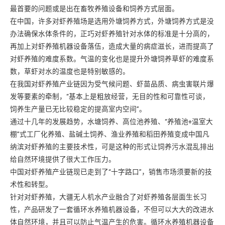
最首要的问题或是出在畜牧养殖设备和饲养方式层面。
在中国，许多对虾养殖场是选用外塘饲养方式，外塘饲养方式是没
办法确保水体条件的，正巧对虾养殖针对水体的标准是十分高的，
再加上对虾养殖机器设备落伍，造成大量的病症滋长，进而提高了
对虾养殖的难度系数。气温的变化也是提升外塘饲养草虾的难度系
数，草虾对水的温度也是特别敏感的。
在我国对虾养殖产业链因为受气候问题、虾苗品质、病虫害联片爆
发等要素的牵制，“基本上是粗放经营，无目的性和可靠性可谈，
饲养生产量已无比较稳定的提高室内空间”。
通过十几年的发展趋势，水塘饲养、高位池养殖、“养殖池+温室大
棚”式工厂化养殖、盐碱土饲养、渔业养殖和稻田养殖变成中国凡
纳滨对虾养殖的主要技术性，可是这种的形式让饲养污水混乱排出
给自然环境提供了很大工作压力。
中国对虾养殖产业链现已走到了“十字路口”，销售市场须要新的技
术性和转型。
针对对虾养殖，大疆无人机水产业融合了对虾养殖各层面生长习
性，产品研发了一套循环水养殖机器设备，不但可以大大的改进水
体自然环境，并且可以防止气温产生的危害。循环水养殖机器设备