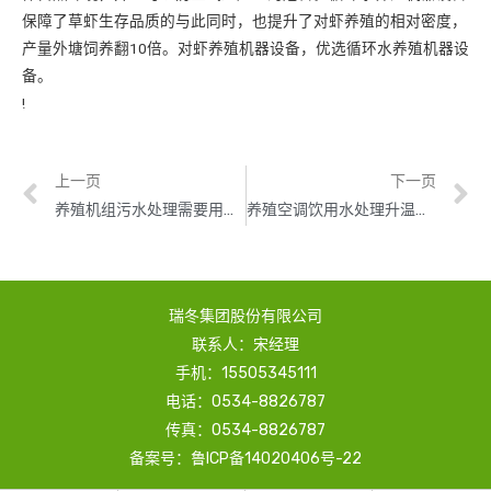
保障了草虾生存品质的与此同时，也提升了对虾养殖的相对密度，
产量外塘饲养翻10倍。对虾养殖机器设备，优选循环水养殖机器设
备。
!
上一页
下一页
养殖机组污水处理需要用到哪些供暖设备？
养殖空调饮用水处理升温设备
瑞冬集团股份有限公司
联系人：宋经理
手机：15505345111
电话：0534-8826787
传真：0534-8826787
备案号：鲁ICP备14020406号-22