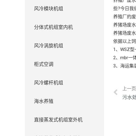
养殖厂废
风冷模块机组
些?今日我
养殖厂的废
养猪场废水
分体式机组室内机
养猪场废水
依据以上
风冷涡旋机组
1、WSZ
2、mbr
柜式空调
3、海运集
风冷螺杆机组
上一
污水
海水养殖
直接蒸发式机组室外机