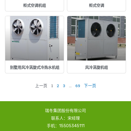
柜式空调机组
柜式空调
别墅用风冷涡旋式冷热水机组
风冷涡旋机组
上一页
1
2
3
…
69
下一页
瑞冬集团股份有限公司
联系人：宋经理
手机：15505345111