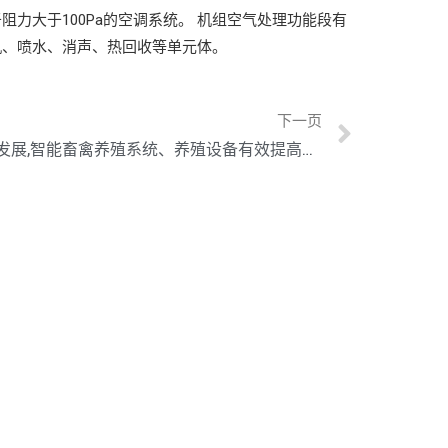
力大于100Pa的空调系统。 机组空气处理功能段有
机、喷水、消声、热回收等单元体。
下一页
农业物联网发展,智能畜禽养殖系统、养殖设备有效提高养殖效率