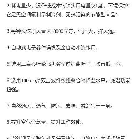
⒉
耗电量少，运作低成本每钟头用电量仅
1
度，环境保护：
它是无空调氟利昂制冷剂、无热污染的节能型商品；
⒊
每钟头送凉风量达
18000
立方，气压大，排风远。
⒋
自动式电子器件操纵及全自动冲洗作用。
⒌
选用三离心叶轮飞机翼型前掠曲叶子，噪音低，率。
⒍
选用
100mm
厚双层波纤纹维叠合物降温水帘，减温功能
超强。
⒎
自然通风、通气、防污、去味、减温集于一身。
⒏
提升空气含氧量，提升工作效能。
⒐
当然通风或职位排风任意挑选，直流电与变频式随意