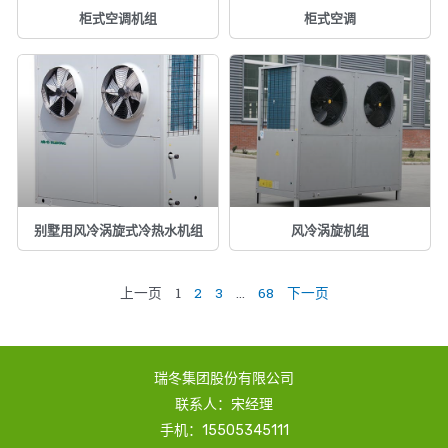
柜式空调机组
柜式空调
别墅用风冷涡旋式冷热水机组
风冷涡旋机组
上一页
1
2
3
…
68
下一页
瑞冬集团股份有限公司
联系人：宋经理
手机：15505345111