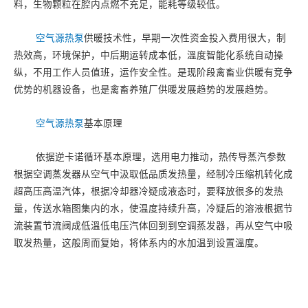
料，生物颗粒在腔内点燃不充足，能耗等级较低。
空气源热泵
供暖技术性，早期一次性资金投入费用很大，制
热效高，环境保护，中后期运转成本低，溫度智能化系统自动操
纵，不用工作人员值班，运作安全性。是现阶段禽畜业供暖有竞争
优势的机器设备，也是禽畜养殖厂供暖发展趋势的发展趋势。
空气源热泵
基本原理
依据逆卡诺循环基本原理，选用电力推动，热传导蒸汽参数
根据空调蒸发器从空气中汲取低品质发热量，经制冷压缩机转化成
超高压高温汽体，根据冷却器冷疑成液态时，要释放很多的发热
量，传送水箱图集内的水，使温度持续升高，冷疑后的溶液根据节
流装置节流阀成低溫低电压汽体回到到空调蒸发器，再从空气中吸
取发热量，这般周而复始，将体系内的水加温到设置溫度。