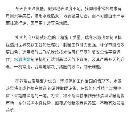
冬天夜里温度低，假如地表温度不足，猪脚部非常容易患有
肩周炎等病症，选用水源热泵，地表温度适合，而不可能由于严寒
而往返行走，因而更非常容易增膘。
扎实的商品铸就出色的工程施工质量。瑞冬水源热泵制冷机
组选用世界艾默生谷轮压缩机，制暖工作能力更强，环保节能成效
更出色；选用喷气式飞机增焓技术性可在严寒时节安全性平稳运
作；
水源热泵
制冷机组可达到高温天气下致冷，及其严寒冬天的升
温，一机常用，合理地解决了猪圈的致冷，制暖难题。
在养殖业发展潜力优良，环境保护工作治国的情形下，水源
热泵将变成养殖户优选
的清理取暖设备，在智能化养殖全过程中
留下来笔酣墨饱的一笔。将来，将不断深耕细作养殖清理采暖销售
市场，充分发挥本身优势，颠覆式创新翠绿色养殖，不断有效发展
趋势！