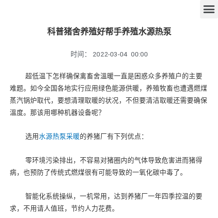
科普猪舍养殖好帮手养殖水源热泵
时间：
2022-03-04
00:00
超低温下怎样确保禽畜舍溫暖一直是困惑众多养殖户的主要
难题。如今全国各地实行应用绿色能源供暖，养殖牧畜也遭遇燃煤
蒸汽锅炉取代，要想清理取暖的状况，不但要清洁取暖还需要确保
溫度。那该用哪种机器设备呢？
选用
水源热泵采暖
的养猪厂有下列优点：
零环境污染排出，不容易对猪圈内的气体导致危害进而猪得
病，也预防了传统式燃煤很有可能导致的一氧化碳中毒了。
智能化系统操纵，一机常用，达到养猪厂一年四季控温的要
求，不用请人值班，节约人力花费。