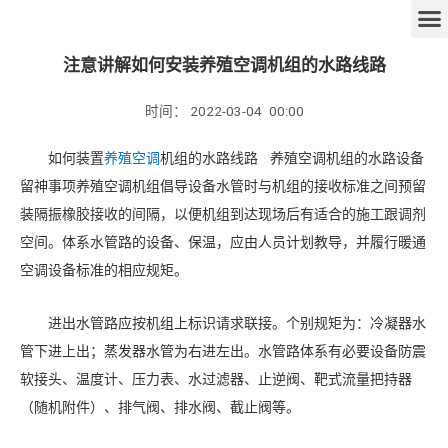
注意讲解如何安装养殖空调机组的水路线路
时间：
2022-03-04
00:00
如何装置
养殖空调
机组的水路线路 养殖空调机组的水路设备
留神事项养殖空调机组倡导设备水管时与机组的接收标准之间预留
装隔振橡胶接收的间隔，以便机组到达现场后有适合的施工跟调剂
空间。体系水管路的设备、保温，应由人员计划教导，并履行暖通
空调设备标准的相应规矩。
进出水管路应按机组上标识请求联接。个别规矩为：冷凝器水
管下进上出；蒸发器水管为右进左出。水管路体系有必要设备防震
软接头、温度计、压力表、水过滤器、止逆阀、靶式流量把持器
（随机附件）、排气阀、排水阀、截止阀等。