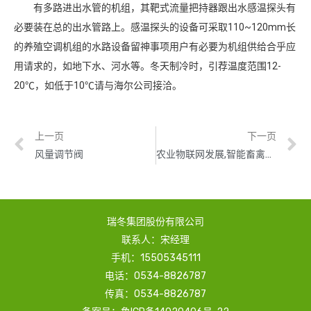
有多路进出水管的机组，其靶式流量把持器跟出水感温探头有
必要装在总的出水管路上。感温探头的设备可采取110~120mm长
的养殖空调机组的水路设备留神事项用户有必要为机组供给合乎应
用请求的，如地下水、河水等。冬天制冷时，引荐温度范围12-
20℃，如低于10℃请与海尔公司接洽。
上一页
下一页
风量调节阀
农业物联网发展,智能畜禽养殖系统、养殖设备有效提高养殖效率
瑞冬集团股份有限公司
联系人：宋经理
手机：15505345111
电话：0534-8826787
传真：0534-8826787