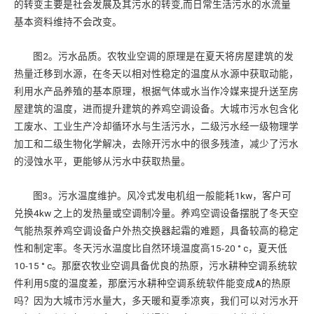
的转变主要是社会发展及其污水的转变,而日常生活污水的水流量
基本资料维持不会改变。
图2。污水品质。农牧业空调的原理是在夏天将房屋建筑的发
热量迁移到水源，在冬天以相对性稳定的温度从水源中获取动能，
利用水产品养殖的基本原理，根据气体或水当作冷媒来提升送至房
屋建筑的温度，进而提升建筑的养鸡空调设备。大城市污水包含化
工废水、工业生产冷却循环水与生活污水，二级污水经一级物理学
加工和二级生物化学解决，去除开污水中的很多残渣，减少了污水
的浸蚀水平，更能够从污水中获取热量。
图3。污水温度维护。风冷式发电机组一般能耗1kw，客户可
兑换4kw 之上的发热量或空调制冷量。养鸡空调设备摆脱了冬天空
气能热泵养鸡空调设备户外热交换器起霜的难题，具备较高的稳定
性和制定率。冬天污水温度比自然环境温度高15-20 ° c，夏天低
10-15 ° c。那麼农牧业空调具备优良的热原，污水耕种空调系统软
件利用5度的温度差，那麼污水耕种空调系统软件能变成A的热原
吗？因为大城市污水量大，多天暖和夏季凉爽，我们可以对污水开