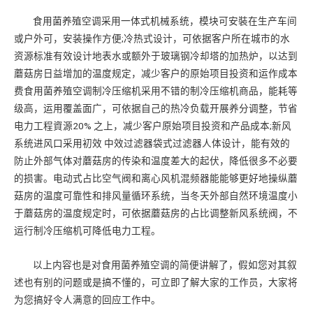
食用菌养殖空调采用一体式机械系统，模块可安裝在生产车间
或户外可，安装操作方便;冷热式设计，可依据客户所在城市的水
资源标准有效设计地表水或额外于玻璃钢冷却塔的加热炉，以达到
蘑菇房日益增加的温度规定，减少客户的原始项目投资和运作成本
费食用菌养殖空调制冷压缩机采用不错的制冷压缩机商品，能耗等
级高，运用覆盖面广，可依据自己的热冷负载开展养分调整，节省
电力工程資源20% 之上，减少客户原始项目投资和产品成本;新风
系统进风口采用初效 中效过滤器袋式过滤器人体设计，能有效的
防止外部气体对蘑菇房的传染和温度差大的起伏，降低很多不必要
的损害。电动式占比空气阀和离心风机混频器能能够更好地操纵蘑
菇房的温度可靠性和排风量循环系统，当冬天外部自然环境温度小
于蘑菇房的温度规定时，可依据蘑菇房的占比调整新风系统阀，不
运行制冷压缩机可降低电力工程。
以上内容也是对食用菌养殖空调的简便讲解了，假如您对其叙
述也有别的问题或是搞不懂的，可立即了解大家的工作员，大家将
为您搞好令人满意的回应工作中。