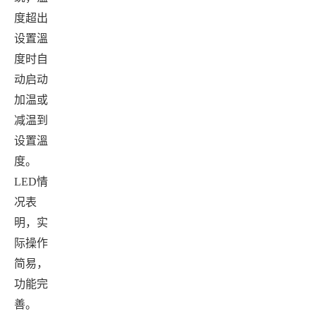
度超出
设置溫
度时自
动启动
加温或
减温到
设置溫
度。
LED
情
况表
明，实
际操作
简易，
功能完
善。