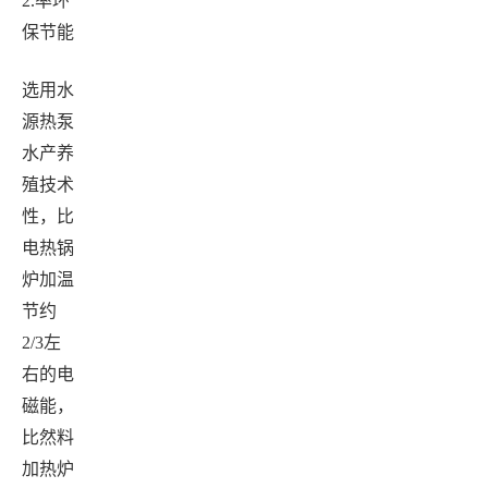
2.
率环
保节能
选用水
源热泵
水产养
殖技术
性，比
电热锅
炉加温
节约
2/3
左
右的电
磁能，
比然料
加热炉