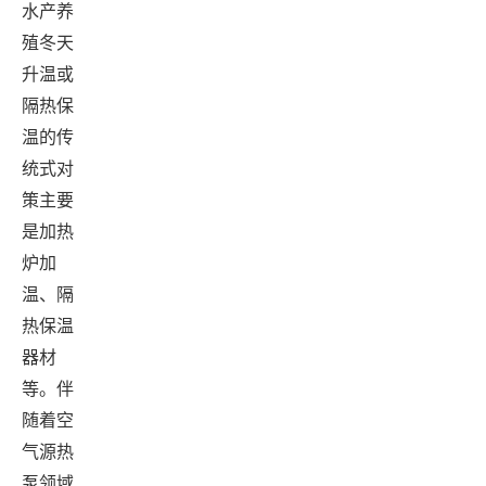
水产养
殖冬天
升温或
隔热保
温的传
统式对
策主要
是加热
炉加
温、隔
热保温
器材
等。伴
随着空
气源热
泵领域