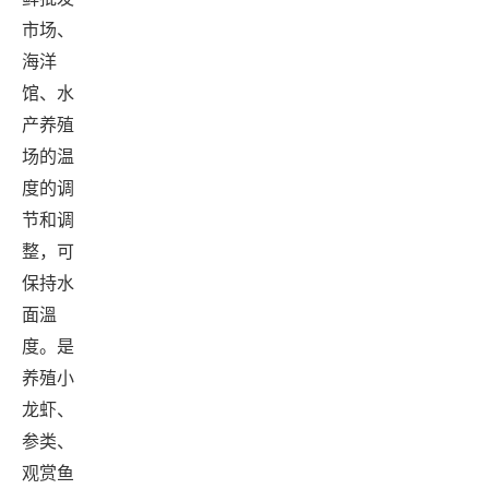
市场、
海洋
馆、水
产养殖
场的温
度的调
节和调
整，可
保持水
面溫
度。是
养殖小
龙虾、
参类、
观赏鱼