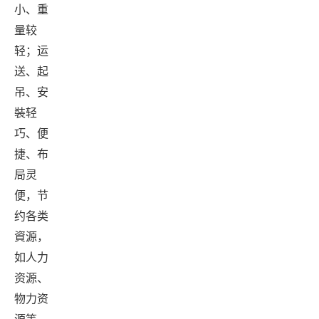
小、重
量较
轻；运
送、起
吊、安
裝轻
巧、便
捷、布
局灵
便，节
约各类
資源，
如人力
资源、
物力资