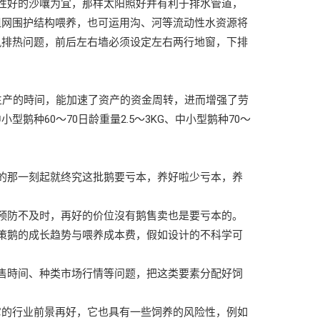
性好的沙嚷为宜，那样太阳照好并有利于排水管道，
粗网围护结构喂养，也可运用沟、河等流动性水资源将
风排热问题，前后左右墙必须设定左右两行地窗，下排
生产的時间，能加速了资产的资金周转，进而增强了劳
种60～70日龄重量2.5～3KG、中小型鹅种70～
的那一刻起就终究这批鹅要亏本，养好啦少亏本，养
预防不及时，再好的价位沒有鹅售卖也是要亏本的。
策鹅的成长趋势与喂养成本费，假如设计的不科学可
售時间、种类市场行情等问题，把这类要素分配好饲
它的行业前景再好，它也具有一些饲养的风险性，例如