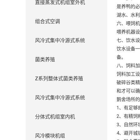
直接蒸发式机组室外机
是养鸭的
湖水、水
组合式空调
六、喂饲
喂养机器
风冷式集中冷源式系统
七、饮水
饮水设备
备。
菌类养殖
八、饲料
饲料加工
Z系列整体式菌类养殖
破碎谷类
和才可以
风冷式集中冷源式系统
鹅舍场所
1、有足够
2、有精饲
分体式机组室内机
3、自然环
4、避开城
风冷模块机组