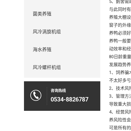
5、鹅舍需
与此同时
菌类养殖
养殖大棚
窗子的外缘
风冷涡旋机组
养鸭必须
养鸭一般要
动效率和经
海水养殖
80日龄重
发展趋势
风冷螺杆机组
1、饲养骗
不太好多
2、技术风
咨询热线
3、管理方
0534-8826787
导致重大
4、经营风
养风险性
可是所有