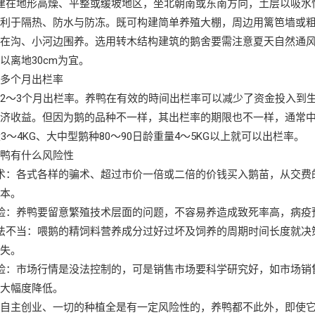
建在地形高燥、平整或缓坡地区，坐北朝南或东南方向，土层以吸水
有利于隔热、防水与防冻。既可构建简单养殖大棚，周边用篱笆墙或
设在沟、小河边围养。选用转木结构建筑的鹅舍要需注意夏天自然通
以离地30cm为宜。
好多个月出栏率
2～3个月出栏率。养鸭在有效的時间出栏率可以减少了资金投入到
济收益。但因为鹅的品种不一样，其出栏率的期限也不一样，通常中小型鹅
量3～4KG、大中型鹅种80～90日龄重量4～5KG以上就可以出栏率。
养鸭有什么风险性
术：各式各样的骗术、超过市价一倍或二倍的价钱买入鹅苗，从交费
亏本。
险：养鸭要留意繁殖技术层面的问题，不容易养造成致死率高，病疫
法不当：喂鹅的精饲料营养成分过好过坏及饲养的周期时间长度就决
损失。
险：市场行情是没法控制的，可是销售市场要科学研究好，如市场销
会大幅度降低。
的自主创业、一切的种植全是有一定风险性的，养鸭都不此外，即使