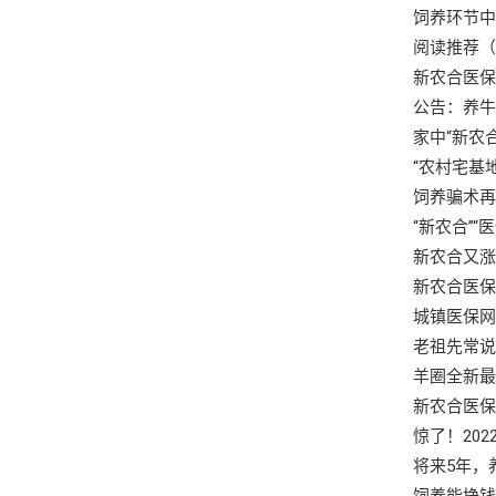
饲养环节
阅读推荐
新农合医
公告：养
家中“新农
“农村宅基
饲养骗术
“新农合”
新农合又涨
新农合医
城镇医保网
老祖先常说
羊圈全新最
新农合医
惊了！20
将来5年，