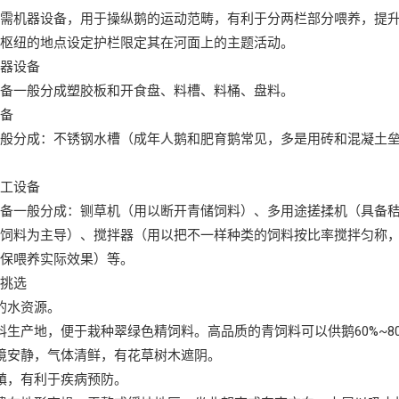
必需机器设备，用于操纵鹅的运动范畴，有利于分两栏部分喂养，提
利枢纽的地点设定护栏限定其在河面上的主题活动。
机器设备
设备一般分成塑胶板和开食盘、料槽、料桶、盘料。
设备
一般分成：不锈钢水槽（成年人鹅和肥育鹅常见，多是用砖和混凝土
加工设备
设备一般分成：铡草机（用以断开青储饲料）、多用途搓揉机（具备
精饲料为主导）、搅拌器（用以把不一样种类的饲料按比率搅拌匀称
确保喂养实际效果）等。
的挑选
的水资源。
料生产地，便于栽种翠绿色精饲料。高品质的青饲料可以供鹅60%~8
境安静，气体清鲜，有花草树木遮阴。
镇，有利于疾病预防。