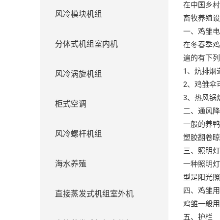
在中国乡
风冷模块机组
畜牧养殖
一、鸡雏
分体式机组室内机
在冬春季
遍的有下
1、炕排烟
风冷涡旋机组
2、鸡雏伞
3、热风锅
柜式空调
二、通风
一般的养
风冷螺杆机组
塑胶翻卷
三、照明
海水养殖
一种照明灯
型是阳光
四、鸡雏
直接蒸发式机组室外机
鸡雏一般
五、护栏