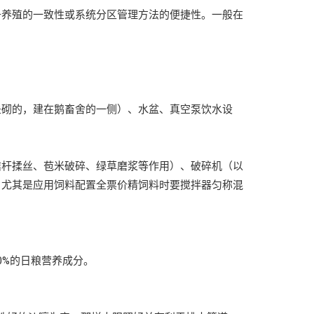
升养殖的一致性或系统分区管理方法的便捷性。一般在
垒砌的，建在鹅畜舍的一侧）、水盆、真空泵饮水设
秸杆揉丝、苞米破碎、绿草磨浆等作用）、破碎机（以
，尤其是应用饲料配置全票价精饲料时要搅拌器匀称混
0%的日粮营养成分。