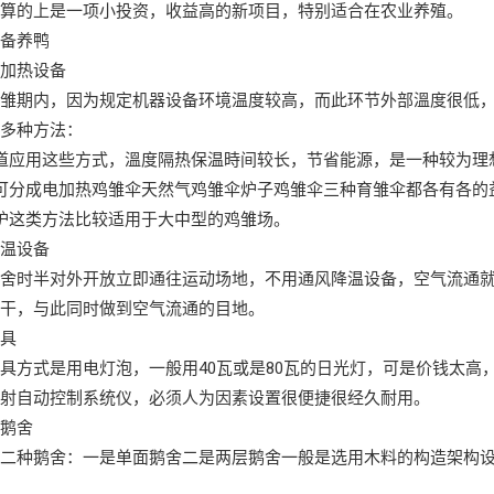
村算的上是一项小投资，收益高的新项目，特别适合在农业养殖。
设备养鸭
电加热设备
鸡雏期内，因为规定机器设备环境温度较高，而此环节外部溫度很低
列多种方法：
道应用这些方式，溫度隔热保温時间较长，节省能源，是一种较为理
可分成电加热鸡雏伞天然气鸡雏伞炉子鸡雏伞三种育雏伞都各有各的
炉这类方法比较适用于大中型的鸡雏场。
降温设备
鸭舍时半对外开放立即通往运动场地，不用通风降温设备，空气流通
晾干，与此同时做到空气流通的目地。
灯具
具方式是用电灯泡，一般用40瓦或是80瓦的日光灯，可是价钱太
照射自动控制系统仪，必须人为因素设置很便捷很经久耐用。
用鹅舍
用二种鹅舍：一是单面鹅舍二是两层鹅舍一般是选用木料的构造架构