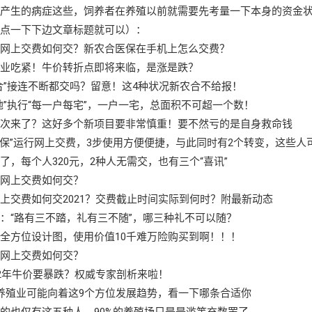
中产生的病症这些，饲养者在养殖以前就需要先考量一下本身的资金
（点一下下边文章标题就可以）：
保网上交费如何交？新农合医保在手机上怎么交费？
牛业吃紧！牛价转折点即将来临，是涨是跌？
合”接连不断都交吗？留意！这4种状况新农合不给报！
地”执行“每一户每宅”，一户一宅，总面积不可超一个数！
再次来了？这好多个新项目要非常慎重！要不然亏的是自身救命钱
“医保”运行网上交费，3步使用方便便捷，与此同时有2个转变，这些人
了，每个人320元，2种人无需交，也有三个“喜讯”
保网上交费如何交？
上交费如何交2021？交费截止时间实际到何时？附最新动态
：“路有三不踏，礼有三不随”，哪三种礼不可以随？
全方位设计图，使用价值10千难万险购买到啊！！！
保网上交费如何交？
22年牛价要暴跌？权威专家剖析来啦！
养殖业可能向着这9个方位发展趋势，看一下哪条合适你