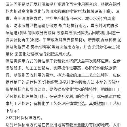
清洁回用是以开发利用和提升资源化再生使用率考虑，根据在饲养
场内相对高度集成化节约用水的粪肥搜集方法(机械设备干躁)、清
粪、髙压清洗等方式，严控生产制造自来水，减少水分).挡风遮
雨、防水层排泄物运输存储方法(当场执行雨污，粪液封闭式防水
层运送).排泄物固液分离设备.液态粪液深层解决后回收利用固态干
粪资源化再生(沤肥、牛床或发酵床养猪垫材)，培养液.香菇种植.泥
鳅及蝇蛆养殖.炭棒然料等)等解决运用方法，并合乎资源化再生.减
量化.无害化处理标准的粪肥运用方式。
清洁再运用方式的特性是干粪和粪水将解决后再次循环应用。全步
骤阶段多、加工工艺繁杂、实际操作需要高，各阶段均能稳定运
行，以做到回收利用的目地。挑选相应的加工工艺全过程时，应依
据养殖厂的饲养种类.饲养经营规模.排泄物搜集方法.本地的当然地
形地貌标准和引流动向，要依据畜牧业污水的独特性，明确加工工
艺风格和处理总体目标，在完成开发利用的条件下，优先低运作成
本的工艺处理；有机化学工艺处理应慎重挑选。其关键加工工艺如
下所示：
2.达到环保标准方式。
达到环保标准方式是在农业用地禽畜载重量能力有限的地域、大中