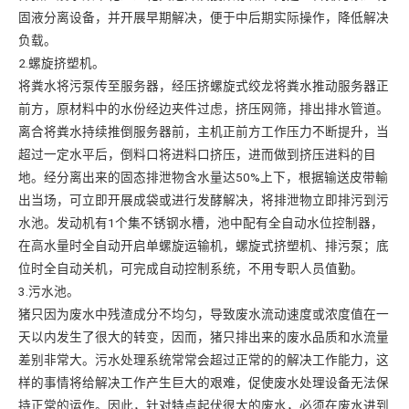
固液分离设备，并开展早期解决，便于中后期实际操作，降低解决
负载。
2.螺旋挤塑机。
将粪水将污泵传至服务器，经压挤螺旋式绞龙将粪水推动服务器正
前方，原材料中的水份经边夹件过虑，挤压网筛，排出排水管道。
离合将粪水持续推倒服务器前，主机正前方工作压力不断提升，当
超过一定水平后，倒料口将进料口挤压，进而做到挤压进料的目
地。经分离出来的固态排泄物含水量达50%上下，根据输送皮带輸
出当场，可立即开展成袋或进行发酵解决，将排泄物立即排污到污
水池。发动机有1个集不锈钢水槽，池中配有全自动水位控制器，
在高水量时全自动开启单螺旋运输机，螺旋式挤塑机、排污泵；底
位时全自动关机，可完成自动控制系统，不用专职人员值勤。
3.污水池。
猪只因为废水中残渣成分不均匀，导致废水流动速度或浓度值在一
天以内发生了很大的转变，因而，猪只排出来的废水品质和水流量
差别非常大。污水处理系统常常会超过正常的的解决工作能力，这
样的事情将给解决工作产生巨大的艰难，促使废水处理设备无法保
持正常的运作。因此，针对特点起伏很大的废水，必须在废水进到