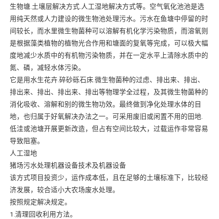
生物塘.土壤层解决方式.人工湿地解决方式等。空气氧化池池是选
用纯天然或人力建设的微生物池处理污水。污水在鱼塘中停留的时
间较长，而水里微生物菌种可以溶解有机化学污染物质，而溶氧则
是根据藻类植物的植物光合作用和塘面的复氧等完成，可以极大幅
度地减少水质中的有机物污染物质，并在一定水平上清除水质中的
氮、磷，减轻水体污染。
它是用水生花卉.碎砂砾石床.微生物菌种的过虑、排出来、排出、
排出来、排出、排出来、排出等物理学全过程，及其微生物菌种的
消化吸收、溶解和别的微生物功效。最终做到净化处理水体的目
地，也归属于好氧解决办法之一。可采用废旧或闲置不用的田地.
低洼或池塘开展更新改造，但占有空间比较大，过载运作非常容易
导致阻塞。
人工湿地
猪场污水处理机器设备技术及机器设备
该方式项目投资少，运作成本低，且在足够的土壤标准下，比较经
济发展，较合适小大农场废水处理。
按照规定解决规定。
1.清理回收利用方法。