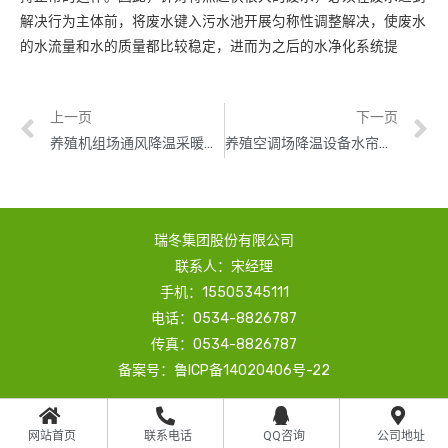
解决行为主体前，将废水键入污水池开展匀称性调整解决，使废水
的水流量和水的质量都比较稳定，进而为之后的水净化系统提
上一页
下一页
养殖机组场通风降温采暖设备负压风机
养殖空调场降温设备水帘风机降温设备系统
瑞冬集团股份有限公司
联系人：宋经理
手机：15505345111
电话：0534-8826787
传真：0534-8826787
备案号：鲁ICP备14020406号-22
网站首页
联系电话
QQ咨询
公司地址