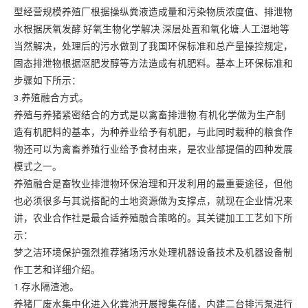
型经营规模养殖厂根据操纵粪液造成量和污染物质浓度值、排泄物
水根据厌氧发酵.好氧生物化学解决.深层处置和氧化塘.人工湿地等
当然解决，处理后的污水做到了我国环保标准和总产量操控规定，
固态排泄物根据沤肥发醇等方法造成有机肥料。基本上环保标准和
步骤如下所示：
3.养殖融合方式。
养殖与养猪紧密结合的方式是以禽畜排泄物.有机化学做为生产制
造有机肥料的基本，为种养业给予有机肥，与此同时栽种的粮食作
物还可以为禽畜养殖行业给予食材由来，是农业部提倡的四种发展
模式之一。
养殖融合是畜牧业排泄物环保治理和开发利用的最重要途径，但他
也必须很多与其说搭配的土地资源做为支撑点，就现在企业情况来
讲，农业合作社是最合适养殖融合策略的。其关键加工工艺如下所
示：
梦之洁环境保护强烈推荐猪场污水处理机器设备技术及机器设备制
作工艺和详细介绍。
1.存水隔渣池。
养猪厂废水集中化进入化粪池开展搜集存储，内建二台排污泵进行