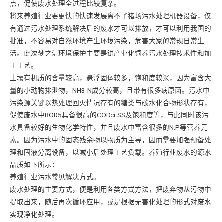
点，促使废水处理全过程比较复杂。
将来养殖行业要更快的快速发展离不了猪场污水处理机器设备，仅
有通过污水处理系统解决后的废水才可以排放，才可以利用我国的
批准，不容易对自然环境产生环境污染，危害大家的常规日常生
活。此次梦之洁环境保护主要是讲产业化饲养污水处理技术性和加
工工艺。
土壤有机质的含量较高，悬浮固体较多，饱和度较深，因为富含大
量的小动物排泄物，NH3-N成分较高，且带有很多病原菌。污水中
污染源关键以热处理回火情况存有的糖类与碳水化合物形状存有，
促使废水中BOD5具备很高的CODcr.SS及饱和度等，与此同时该污
水具备较好的生物化学特性，并且废水中富含很多的N.P等营养元
素。因为污水中的固态残余物以物质为主导，因而需要加强预备处
理和固液分离设备，以减小后处理工艺负载。养殖行业废水的源水
品质如下所示：
养殖行业污水常见解决方式。
废水处理的主要方式，便是利用各类方式方法，把废弃物从污物中
提取出来，随后再次循环应用，或是根据无害化处理的形式对废水
实现净化处理。