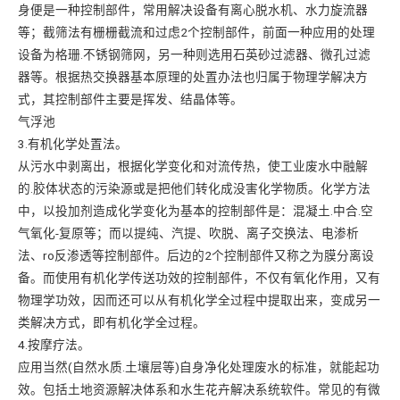
身便是一种控制部件，常用解决设备有离心脱水机、水力旋流器
等；截筛法有栅栅截流和过虑2个控制部件，前面一种应用的处理
设备为格珊.不锈钢筛网，另一种则选用石英砂过滤器、微孔过滤
器等。根据热交换器基本原理的处置办法也归属于物理学解决方
式，其控制部件主要是挥发、结晶体等。
气浮池
3.有机化学处置法。
从污水中剥离出，根据化学变化和对流传热，使工业废水中融解
的.胶体状态的污染源或是把他们转化成没害化学物质。化学方法
中，以投加剂造成化学变化为基本的控制部件是：混凝土.中合.空
气氧化-复原等；而以提纯、汽提、吹脱、离子交换法、电渗析
法、ro反渗透等控制部件。后边的2个控制部件又称之为膜分离设
备。而使用有机化学传送功效的控制部件，不仅有氧化作用，又有
物理学功效，因而还可以从有机化学全过程中提取出来，变成另一
类解决方式，即有机化学全过程。
4.按摩疗法。
应用当然(自然水质.土壤层等)自身净化处理废水的标准，就能起功
效。包括土地资源解决体系和水生花卉解决系统软件。常见的有微