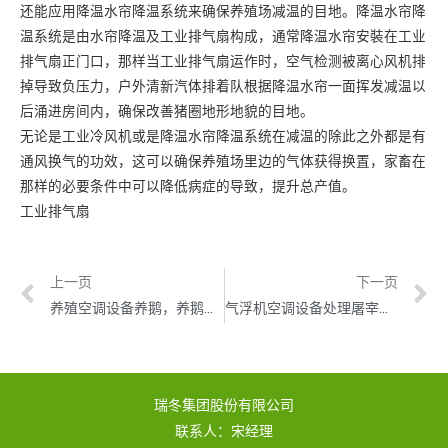
还能应用降温水帘降温系统来确保养殖场减温的目地。降温水帘降
温系统是由水帘降温及工业排气扇构成，通常降温水帘安裝在工业
排气扇正门口，那样当工业排气扇运作时，空气检测被离心风机排
掉导致负压力，户外清新汽体排着队根据降温水帘一面挥发减温以
后涌进房间内，确保改善猪圈地形地貌的目地。
无论是工业冷风机或是降温水帘降温系统在减温的除此之外都是有
通风换气的功效，这可以确保养殖场里边的气体获得换置，家畜在
那样的必要条件中可以降低病症的导致，提升总产值。
工业排气扇
上一页
下一页
养殖空调设备养鹅，养鹅需要哪些升温设备？！
气浮机空调设备处理屠宰养殖机组废水
瑞冬集团股份有限公司
联系人：宋经理