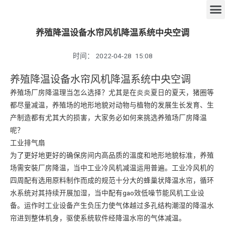
养殖降温设备水帘风机降温系统中央空调
时间：
2022-04-28
15:08
养殖降温设备水帘风机降温系统中央空调
养殖场厂房降温理当怎么选择？尤其是在炎炎夏日的夏天，猪圈等
都尽量减温，养殖场的地形地貌对动物与植物的发展生长发育、生
产制造都有尤其大的损害，大家务必如何来挑选养殖场厂房降温
呢？
工业排气扇
为了更好地更好的确保房间内高品质的溫度和地形地貌标准，养殖
场需安裝厂房降温，当中工业冷风机减温运用普遍。工业冷风机的
四周配有选用原料制作而成的规范十分大的蜂巢状降温水帘，循环
水系统对其持续开展加湿，当中配有gao效低噪节能风机工业设
备。运作时工业设备产生负压力使气体越过多孔结构潮湿的降温水
帘进到整体机身，驱使系统软件经降温水帘的气体减温。