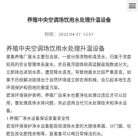
养殖中央空调场饮用水处理升温设备
时间：
2022-04-27
12:31
养殖中央空调场饮用水处理升温设备
禽畜养殖厂废水主要包含尿、一部分排泄物和清洗水，归属于浓度
较高的农业管理体系废水，并且悬浮固体和高锰酸盐指数成分大。
立即排出进到水质，遭受降水清洗，导致地面水比较严重恶变。如
果不历经解决就排出于自然环境或立即农用机械，会引起本地生态
环境保护和田地的重度污染。
君浩环境保护表明，养殖厂自来水也要净化处理过虑后才可以应
用，要处理具体水体问题，务必选用当代污水处理技术和净水设
备。
1.养殖厂净水设备保证家畜安全性
君浩环境保护净水设备能高效清除水里的大肠埃希菌、沙门菌、化
肥及其化肥残余物等，是禽畜可以喝日常保洁的水。