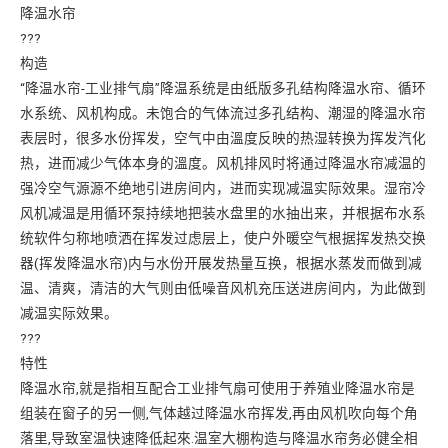
降温水帘
???
构造
“降温水帘-工业排气扇”降温系统是由纸版多孔结构降温水帘、循环
水系统、风机构成。未饱合的气体流过多孔结构、潮湿的降温水帘
表层时，很多水份挥发，空气中由溫度反映的热湿转换为挥发汽化
热，进而减少气体本身的溫度。风机排风时将通过降温水帘减温的
强冷空气源源不绝地引进房间内，进而实现减温实际效果。湿帘冷
风机减温是用循环泵持续地把装水盘里的水抽出来，并根据布水系
统软件匀称地喷洒在挥发过虑层上，使户外暖空气根据挥发热交换
器(挥发降温水帘)内与水份开展发热量互换，根据水蒸发而做到减
温、清爽，清洁的大气则由低噪音风机充压送进房间内，为此做到
减温实际效果。
???
特性
降温水帘,就是指相互配合工业排气扇可使用于养殖业降温水帘是
组装在窗子的另一侧,气体越过降温水帘挥发,再由风机吹向每个角
落里,导致室温快速降低起來.温室大棚构造与降温水帘务必健全相