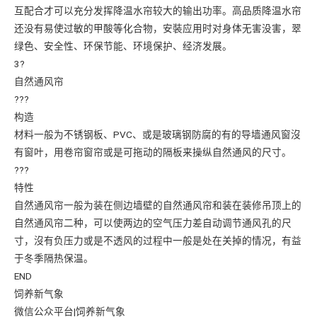
互配合才可以充分发挥降温水帘较大的输出功率。高品质降温水帘
还没有易使过敏的甲酸等化合物，安裝应用时对身体无害没害，翠
绿色、安全性、环保节能、环境保护、经济发展。
3?
自然通风帘
???
构造
材料一般为不锈钢板、PVC、或是玻璃钢防腐的有的导墙通风窗沒
有窗叶，用卷帘窗帘或是可拖动的隔板来操纵自然通风的尺寸。
???
特性
自然通风帘一般为装在侧边墙壁的自然通风帘和装在装修吊顶上的
自然通风帘二种，可以使两边的空气压力差自动调节通风孔的尺
寸，沒有负压力或是不透风的过程中一般是处在关掉的情况，有益
于冬季隔热保温。
END
饲养新气象
微信公众平台|饲养新气象