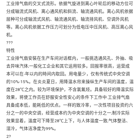
工业排气扇的交叉式流形。依据气旋进到离心叶轮后的移动方位可
分成轴流式风机、离心通风机和斜流、轴流通风机。离心风机依据
层种可分成轴流式风机、轴流通风机、轴流排风机、空调外风机
等。离心风机依据工作压力可划分为低电压中压风机、高压离心风
机。
???
特性
工业排气扇安裝在生产车间对话框内，一般挑选通风孔、外抽、吸
去异味汽体;一般化工企业和其它运用较多。回报率很高，运营成
本可以在-年以内的時间内取回。用电量少，仅有传统式中央空调
的10%-15%。在炎炎夏日，用降温水帘来操纵生产车间的溫度，温
度在28℃之内。较为环境保护，不含氯氟烃。具备较好的降温实际
效果，将使工作员在舒服安全性安心的条件下工作中.工业排气扇
具备成本低，能耗低的优点。一样的致冷率，一次性项目投资约六
分之一的中央空调，经营成本约为中央空调的十分之一;制冷实际
效果显着，溫度可下降至28℃上下，与人体温度一致;气体整洁、
湿冷，气体洁净度为99%。
2?