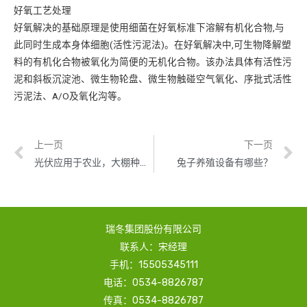
好氧工艺处理
好氧解决的基础原理是使用细菌在好氧标准下溶解有机化合物,与
此同时生成本身体细胞(活性污泥法)。在好氧解决中,可生物降解塑
料的有机化合物被氧化为简便的无机化合物。该办法具体有活性污
泥和斜板沉淀池、微生物轮盘、微生物触碰空气氧化、序批式活性
污泥法、A/O及氧化沟等。
上一页
下一页
光伏应用于农业，大棚种植、畜牧养殖、休闲农业都是如何盈利的？
兔子养殖设备有哪些？
瑞冬集团股份有限公司
联系人：宋经理
手机：15505345111
电话：0534-8826787
传真：0534-8826787