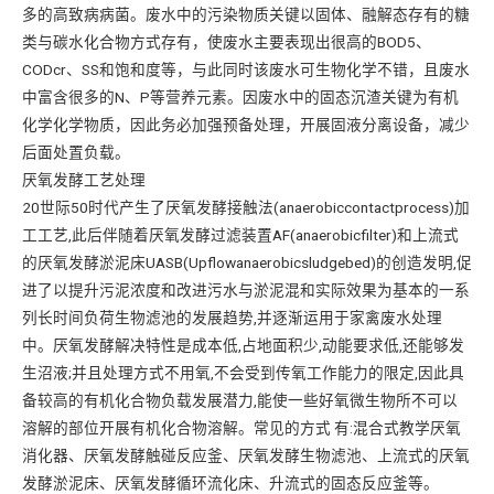
多的高致病病菌。废水中的污染物质关键以固体、融解态存有的糖
类与碳水化合物方式存有，使废水主要表现出很高的BOD5、
CODcr、SS和饱和度等，与此同时该废水可生物化学不错，且废水
中富含很多的N、P等营养元素。因废水中的固态沉渣关键为有机
化学化学物质，因此务必加强预备处理，开展固液分离设备，减少
后面处置负载。
厌氧发酵工艺处理
20世际50时代产生了厌氧发酵接触法(anaerobiccontactprocess)加
工工艺,此后伴随着厌氧发酵过滤装置AF(anaerobicfilter)和上流式
的厌氧发酵淤泥床UASB(Upflowanaerobicsludgebed)的创造发明,促
进了以提升污泥浓度和改进污水与淤泥混和实际效果为基本的一系
列长时间负荷生物滤池的发展趋势,并逐渐运用于家禽废水处理
中。厌氧发酵解决特性是成本低,占地面积少,动能要求低,还能够发
生沼液;并且处理方式不用氧,不会受到传氧工作能力的限定,因此具
备较高的有机化合物负载发展潜力,能使一些好氧微生物所不可以
溶解的部位开展有机化合物溶解。常见的方式 有:混合式教学厌氧
消化器、厌氧发酵触碰反应釜、厌氧发酵生物滤池、上流式的厌氧
发酵淤泥床、厌氧发酵循环流化床、升流式的固态反应釜等。