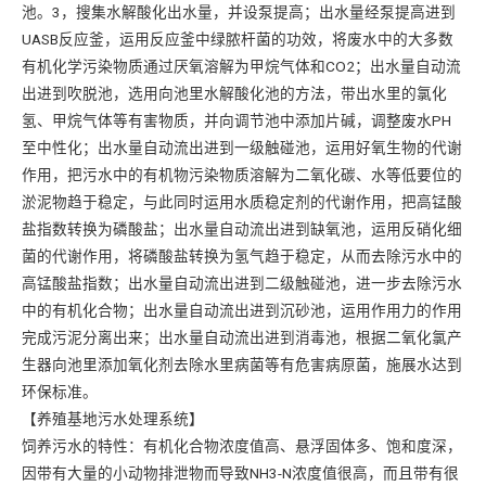
池。3，搜集水解酸化出水量，并设泵提高；出水量经泵提高进到
UASB反应釜，运用反应釜中绿脓杆菌的功效，将废水中的大多数
有机化学污染物质通过厌氧溶解为甲烷气体和CO2；出水量自动流
出进到吹脱池，选用向池里水解酸化池的方法，带出水里的氯化
氢、甲烷气体等有害物质，并向调节池中添加片碱，调整废水PH
至中性化；出水量自动流出进到一级触碰池，运用好氧生物的代谢
作用，把污水中的有机物污染物质溶解为二氧化碳、水等低要位的
淤泥物趋于稳定，与此同时运用水质稳定剂的代谢作用，把高锰酸
盐指数转换为磷酸盐；出水量自动流出进到缺氧池，运用反硝化细
菌的代谢作用，将磷酸盐转换为氢气趋于稳定，从而去除污水中的
高锰酸盐指数；出水量自动流出进到二级触碰池，进一步去除污水
中的有机化合物；出水量自动流出进到沉砂池，运用作用力的作用
完成污泥分离出来；出水量自动流出进到消毒池，根据二氧化氯产
生器向池里添加氧化剂去除水里病菌等有危害病原菌，施展水达到
环保标准。
【养殖基地污水处理系统】
饲养污水的特性：有机化合物浓度值高、悬浮固体多、饱和度深，
因带有大量的小动物排泄物而导致NH3-N浓度值很高，而且带有很