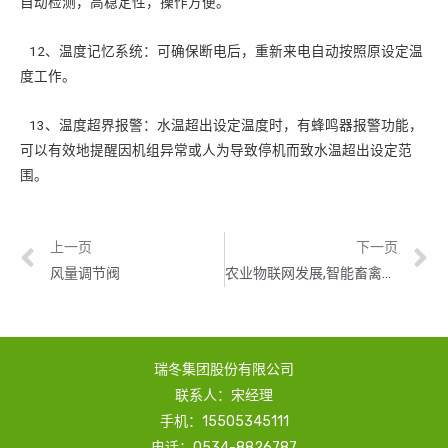
自动检测，高稳定性，操作方便。
12、温度记忆系统：可确保断电后，重新来电自动按照原设定温
度工作。
13、温度超界报警：水温超出设定温度时，有蜂鸣器报警功能，
可以有效地提醒因机组异常或人为导致停机而致水温超出设定范
围。
上一页
下一页
风量调节阀
农业物联网发展,智能畜禽养殖系统、养殖设备有效提高养殖效率
瑞冬集团股份有限公司
联系人：宋经理
手机：15505345111
电话：0534-8826787