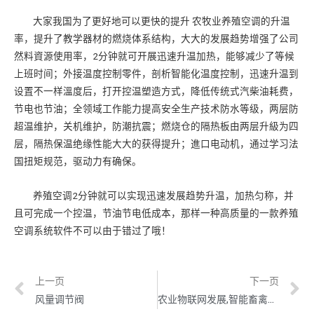
大家我国为了更好地可以更快的提升 农牧业养殖空调的升温
率，提升了教学器材的燃烧体系结构，大大的发展趋势增强了公司
然料資源使用率，2分钟就可开展迅速升温加热，能够减少了等候
上班时间；外接温度控制零件，剖析智能化温度控制，迅速升温到
设置不一样溫度后，打开控温塑造方式，降低传统式汽柴油耗费，
节电也节油；全领域工作能力提高安全生产技术防水等级，两层防
超温维护，关机维护，防潮抗震；燃烧仓的隔热板由两层升級为四
层，隔热保温绝缘性能大大的获得提升；進口电动机，通过学习法
国扭矩规范，驱动力有确保。
养殖空调2分钟就可以实现迅速发展趋势升温，加热匀称，并
且可完成一个控温，节油节电低成本，那样一种高质量的一款养殖
空调系统软件不可以由于错过了哦！
上一页
下一页
风量调节阀
农业物联网发展,智能畜禽养殖系统、养殖设备有效提高养殖效率