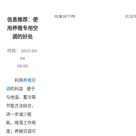
上一页
风量调节阀
信息推荐：使
用养殖专用空
调的好处
时间：
2022-03-
04
00:00
利用
养殖空
调
的利益 便于
与地温、蓄冷等
节能方法结合，
进一步减少能
耗，降落工作用
度；养殖空调可