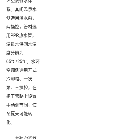
环空调侧水体
系。其间温泉水
侧选用潜水泵，
两操控，管材选
用PPR热水管，
温泉水供回水温
度分辨为
65℃/25℃。水环
空调侧选用开式
冷却塔、一次
泵、三操控，在
相干管路上设置
手动调节阀，使
冬夏天可能转
化。
养殖空调管