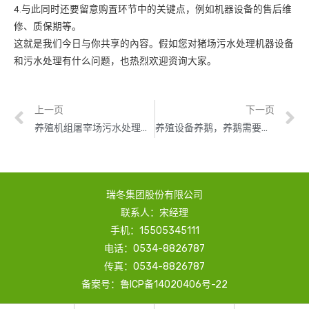
4.与此同时还要留意购置环节中的关键点，例如机器设备的售后维
修、质保期等。
这就是我们今日与你共享的內容。假如您对猪场污水处理机器设备
和污水处理有什么问题，也热烈欢迎资询大家。
上一页
下一页
养殖机组屠宰场污水处理升温设备
养殖设备养鹅，养鹅需要哪些空调设备？！
瑞冬集团股份有限公司
联系人：宋经理
手机：15505345111
电话：0534-8826787
传真：0534-8826787
备案号：鲁ICP备14020406号-22