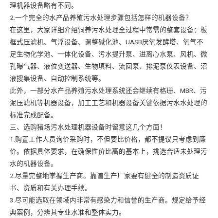
理机器设备略有不同。
2.一个完全的水产品养殖污水处理步骤包括怎样的机器设备？
在这里，大家详细介绍饲养污水处理全过程中常需的整套设备：板
框式压滤机、气浮设备、调整碱化池、UASB厌氧发酵塔、氧气不
足生物化学池、一体化设备、污水提升泵、进离心水泵、风机、微
孔曝气器、液位变送器、生物填料、流回泵、排泥泵仪表设备、沼
液搜集设备、自动控制系统等。
此外，一部分水产品养殖污水处理系统还会继续有格珊、MBR、污
泥压滤机等机器设备，加工工艺和机器设备关键依据污水水处理的
标准完成配备。
三、选购猪场污水处理机器设备时留意这几个方面！
1.购置工作人员询价采购时，不但要比价格，都不提议只考虑到廉
价。依据具体要求，在确保性价比高的基本上，挑选合适未处理污
水的机器设备。
2.尽量完整地掌握生产商。靠谱生产厂家要有健全的制造资质证
书、资质和有关办理手续。
3.尽可能选取在领域内非常有感染力和信誉的生产商。规定给予经
典案例，分辨其专业水准和整体实力。