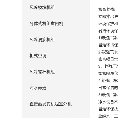
风冷模块机组
禽畜养殖
立即排出
分体式机组室内机
环境保护
君浩环境
1.养殖厂
风冷涡旋机组
君浩环境
2.养殖厂
柜式空调
禽畜喝日
3、养殖厂
风冷螺杆机组
家禽喝净
4.养殖厂
海水养殖
日常保洁
5.养殖厂
净水设备
直接蒸发式机组室外机
君浩环保技
业纯水、