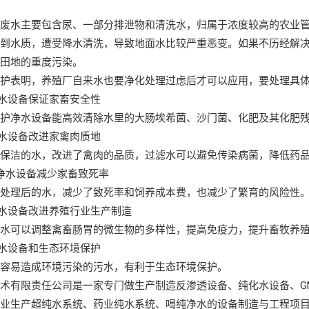
厂废水主要包含尿、一部分排泄物和清洗水，归属于浓度较高的农业
进到水质，遭受降水清洗，导致地面水比较严重恶变。如果不历经解
和田地的重度污染。
保护表明，养殖厂自来水也要净化处理过虑后才可以应用，要处理具
净水设备保证家畜安全性
保护净水设备能高效清除水里的大肠埃希菌、沙门菌、化肥及其化肥
净水设备改进家禽肉质地
常保洁的水，改进了禽肉的品质，过滤水可以避免传染病菌，降低药
净水设备减少家畜致死率
化处理后的水，减少了致死率和饲养成本费，也减少了繁育的风险性
净水设备改进养殖行业生产制造
的水可以调整禽畜肠胃的微生物的多样性，提高免疫力，提升畜牧养
净水设备和生态环境保护
不容易造成环境污染的污水，有利于生态环境保护。
术有限责任公司是一家专门做生产制造反渗透设备、纯化水设备、G
工业生产超纯水系统、药业纯水系统、喝纯净水的设备制造与工程项