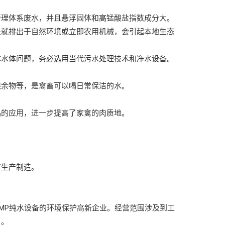
管理体系废水，并且悬浮固体和高锰酸盐指数成分大。
决就排出于自然环境或立即农用机械，会引起本地生态
体水体问题，务必选用当代污水处理技术和净水设备。
残余物等，是禽畜可以喝日常保洁的水。
品的应用，进一步提高了家禽的肉质地。
。
殖生产制造。
MP纯水设备的环境保护高新企业。经营范围涉及到工
目。