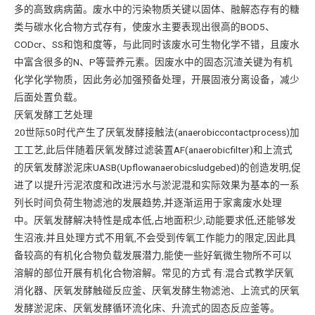
多的高致病病菌。废水中的污染物质关键以固体、融解态存有的糖
类与碳水化合物方式存有，使废水主要表现出很高的BOD5、
CODcr、SS和饱和度等，与此同时该废水可生物化学不错，且废水
中富含很多的N、P等营养元素。因废水中的固态沉渣关键为有机
化学化学物质，因此务必加强预备处理，开展固液分离设备，减少
后面处置负载。
厌氧发酵工艺处理
20世际50时代产生了厌氧发酵接触法(anaerobiccontactprocess)加
工工艺,此后伴随着厌氧发酵过滤装置AF(anaerobicfilter)和上流式
的厌氧发酵淤泥床UASB(Upflowanaerobicsludgebed)的创造发明,促
进了以提升污泥浓度和改进污水与淤泥混和实际效果为基本的一系
列长时间负荷生物滤池的发展趋势,并逐渐运用于家禽废水处理
中。厌氧发酵解决特性是成本低,占地面积少,动能要求低,还能够发
生沼液;并且处理方式不用氧,不会受到传氧工作能力的限定,因此具
备较高的有机化合物负载发展潜力,能使一些好氧微生物所不可以
溶解的部位开展有机化合物溶解。常见的方式 有:混合式教学厌氧
消化器、厌氧发酵触碰反应釜、厌氧发酵生物滤池、上流式的厌氧
发酵淤泥床、厌氧发酵循环流化床、升流式的固态反应釜等。