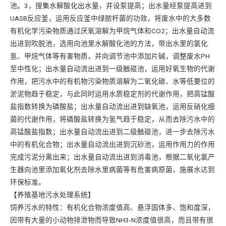
池。3，搜集水解酸化出水量，并设泵提高；出水量经泵提高进到
UASB反应釜，运用反应釜中绿脓杆菌的功效，将废水中的大多数
有机化学污染物质通过厌氧溶解为甲烷气体和CO2；出水量自动流
出进到吹脱池，选用向池里水解酸化池的方法，带出水里的氯化
氢、甲烷气体等有害物质，并向调节池中添加片碱，调整废水PH
至中性化；出水量自动流出进到一级触碰池，运用好氧生物的代谢
作用，把污水中的有机物污染物质溶解为二氧化碳、水等低要位的
淤泥物趋于稳定，与此同时运用水质稳定剂的代谢作用，把高锰酸
盐指数转换为磷酸盐；出水量自动流出进到缺氧池，运用反硝化细
菌的代谢作用，将磷酸盐转换为氢气趋于稳定，从而去除污水中的
高锰酸盐指数；出水量自动流出进到二级触碰池，进一步去除污水
中的有机化合物；出水量自动流出进到沉砂池，运用作用力的作用
完成污泥分离出来；出水量自动流出进到消毒池，根据二氧化氯产
生器向池里添加氧化剂去除水里病菌等有危害病原菌，施展水达到
环保标准。
【养殖基地污水处理系统】
饲养污水的特性：有机化合物浓度值高、悬浮固体多、饱和度深，
因带有大量的小动物排泄物而导致NH3-N浓度值很高，而且带有很